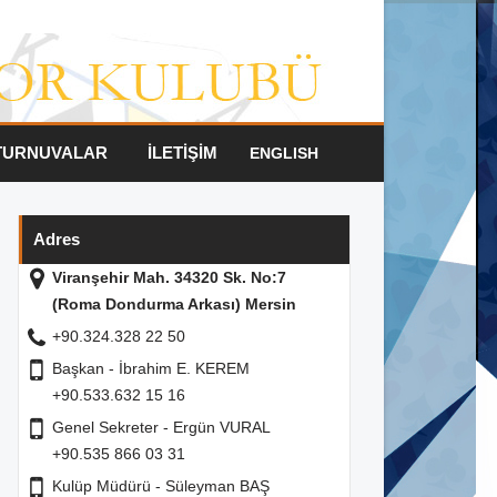
TURNUVALAR
İLETİŞİM
ENGLISH
Adres
Viranşehir Mah. 34320 Sk. No:7
(Roma Dondurma Arkası) Mersin
+90.324.328 22 50
Başkan - İbrahim E. KEREM
+90.533.632 15 16
Genel Sekreter - Ergün VURAL
+90.535 866 03 31
Kulüp Müdürü - Süleyman BAŞ