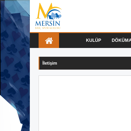
KULÜP
DÖKÜM
İletişim